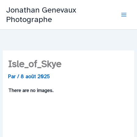
Aller
Jonathan Genevaux
au
Photographe
Mai
contenu
Men
Isle_of_Skye
Par
/
8 août 2025
There are no images.