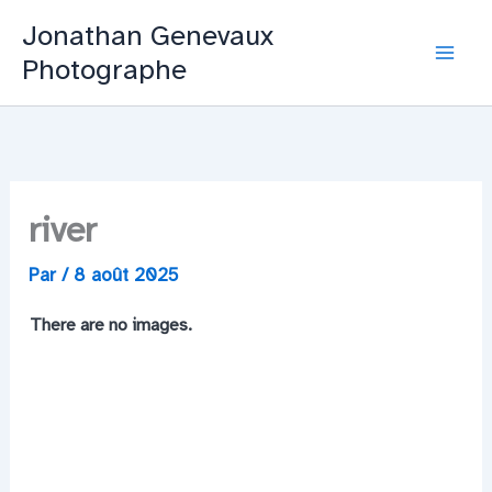
Aller
Jonathan Genevaux
au
Photographe
Mai
contenu
Men
river
Par
/
8 août 2025
There are no images.