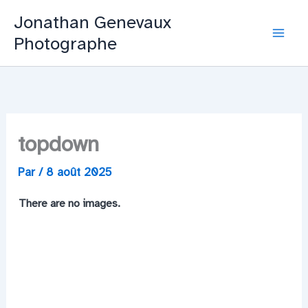
Aller
Jonathan Genevaux
au
Photographe
Mai
contenu
Men
topdown
Par
/
8 août 2025
There are no images.